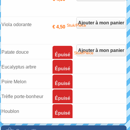
Ajouter à mon panier
Viola odorante
Stuk/Pièce
€ 4,50
Ajouter à mon panier
Patate douce
Stuk/Piéce
Épuisé
Eucalyptus arbre
Épuisé
Poire Melon
Épuisé
Trèfle porte-bonheur
Épuisé
Houblon
Épuisé