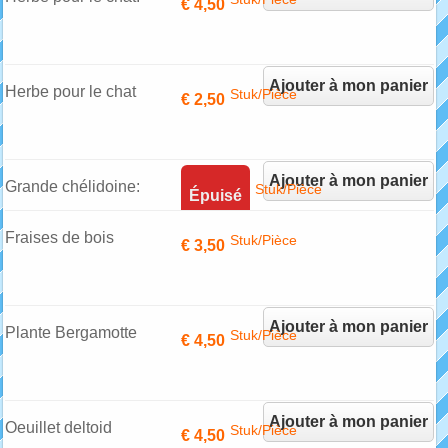
€ 4,50
Nepeta
Ajouter à mon panier
Herbe pour le chat
Stuk/Pièce
€ 2,50
Ajouter à mon panier
Grande chélidoine:
Stuk/Pièce
Épuisé
plante contre les
Fraises de bois
Stuk/Pièce
€ 3,50
verrues
(remontante)
Ajouter à mon panier
Plante Bergamotte
Stuk/Pièce
€ 4,50
Ajouter à mon panier
Oeuillet deltoid
Stuk/Pièce
€ 4,50