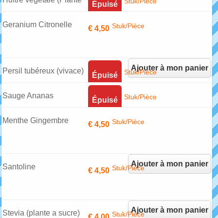
Stuk/Pièce
Épuisé
a huitre)
Geranium Citronelle
Stuk/Pièce
€ 4,50
(contre les moustiques)
Ajouter à mon panier
Persil tubéreux (vivace)
Stuk/Pièce
Épuisé
Sauge Ananas
Stuk/Pièce
Épuisé
Menthe Gingembre
Stuk/Pièce
€ 4,50
(Anguille)
Ajouter à mon panier
Santoline
Stuk/Pièce
€ 4,50
Ajouter à mon panier
Stevia (plante a sucre)
Stuk/Pièce
€ 4,00