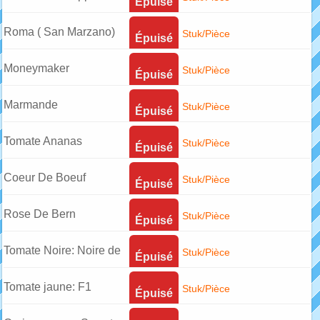
Épuisé
Versailles
Roma ( San Marzano)
Stuk/Pièce
Épuisé
Moneymaker
Stuk/Pièce
Épuisé
Marmande
Stuk/Pièce
Épuisé
Tomate Ananas
Stuk/Pièce
Épuisé
Coeur De Boeuf
Stuk/Pièce
Épuisé
Rose De Bern
Stuk/Pièce
Épuisé
Tomate Noire: Noire de
Stuk/Pièce
Épuisé
Crimée
Tomate jaune: F1
Stuk/Pièce
Épuisé