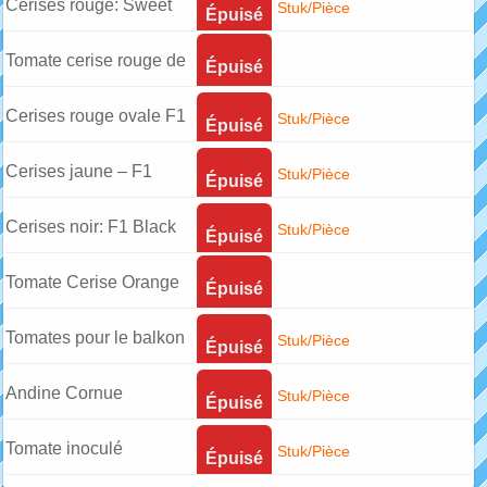
Lemon Boy
Cerises rouge: Sweet
Stuk/Pièce
Épuisé
Million F1
Tomate cerise rouge de
Épuisé
Miel
Cerises rouge ovale F1
Stuk/Pièce
Épuisé
Red pearshaped
Cerises jaune – F1
Stuk/Pièce
Épuisé
Golden Pearl
Cerises noir: F1 Black
Stuk/Pièce
Épuisé
Cherry
Tomate Cerise Orange
Épuisé
Tomates pour le balkon
Stuk/Pièce
Épuisé
"TOTEM""
Andine Cornue
Stuk/Pièce
Épuisé
Tomate inoculé
Stuk/Pièce
Épuisé