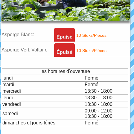
Asperge Blanc:
10 Stuks/Pièces
Épuisé
Argenteuil
Asperge Vert: Voltaire
10 Stuks/Pièces
Épuisé
les horaires d'ouverture
lundi
Fermé
mardi
Fermé
mercredi
13:30 - 18:00
jeudi
13:30 - 18:00
vendredi
13:30 - 18:00
09:00 - 12:00
samedi
13:30 - 18:00
dimanches et jours fériés
Fermé