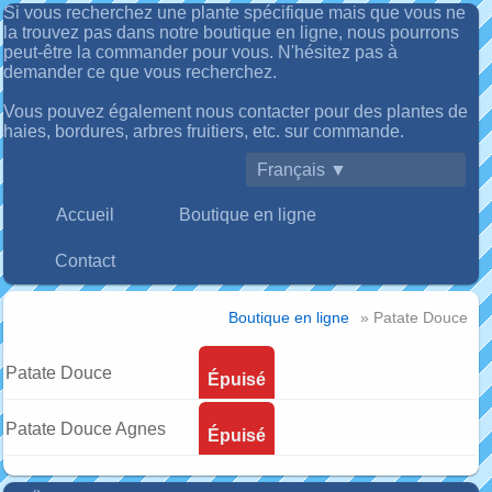
Si vous recherchez une plante spécifique mais que vous ne
la trouvez pas dans notre boutique en ligne, nous pourrons
peut-être la commander pour vous. N'hésitez pas à
demander ce que vous recherchez.
Vous pouvez également nous contacter pour des plantes de
haies, bordures, arbres fruitiers, etc. sur commande.
Français ▼
Accueil
Boutique en ligne
Contact
Boutique en ligne
» Patate Douce
Patate Douce
Épuisé
Beauregard
Patate Douce Agnes
Épuisé