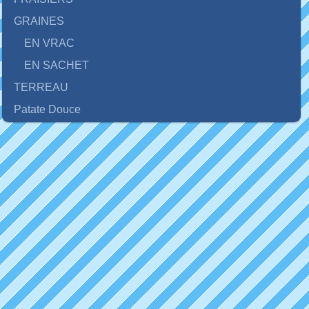
GRAINES
EN VRAC
EN SACHET
TERREAU
Patate Douce