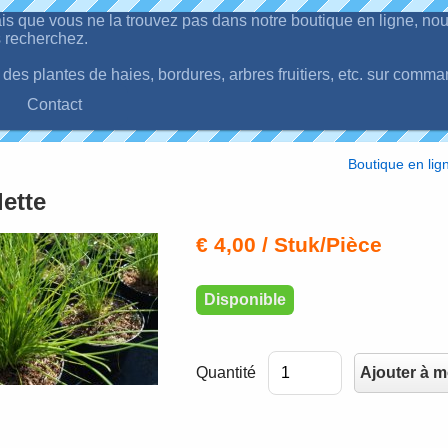
is que vous ne la trouvez pas dans notre boutique en ligne, n
 recherchez.
es plantes de haies, bordures, arbres fruitiers, etc. sur comma
Contact
Boutique en lig
ette
€ 4,00
/ Stuk/Pièce
Disponible
Quantité