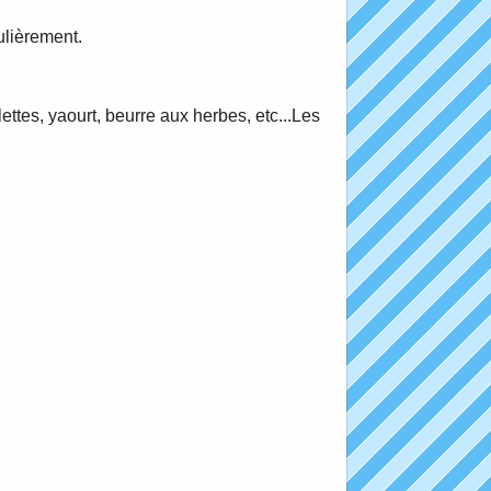
gulièrement.
es, yaourt, beurre aux herbes, etc...Les