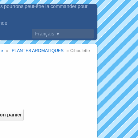
ous pourrons peut-être la commander pour
nde.
Français ▼
ne
»
PLANTES AROMATIQUES
» Ciboulette