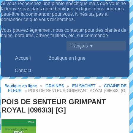
Si vous recherchez une plante spécifique mais que vous ne
la trouvez pas dans notre boutique en ligne, nous pourrons
peut-être la commander pour vous. N'hésitez pas à
demander ce que vous recherchez.
Vous pouvez également nous contacter pour des plantes de
haies, bordures, arbres fruitiers, etc. sur commande.
Français ▼
Accueil
Boutique en ligne
Contact
Boutique en ligne
»
GRAINES
»
EN SACHET
»
GRAINE DE
FLEUR
» POIS DE SENTEUR GRIMPANT ROYAL |0963\3| [G]
POIS DE SENTEUR GRIMPANT
ROYAL |0963\3| [G]