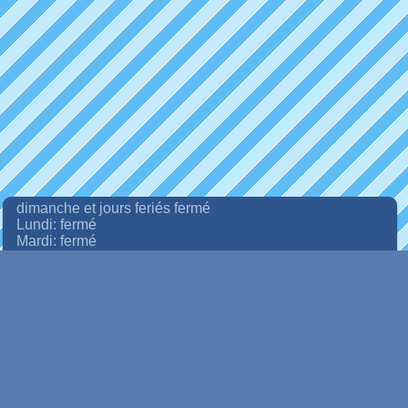
dimanche et jours feriés fermé
Lundi: fermé
Mardi: fermé
Mercredi: 13.30 h - 18 h
Jeudi: 13.30 h - 18 h
Vendredi: 13.30 h - 18 h
Samedi: 9.00 h - 12.00 h - 13.30 h - 18.00 h
Accueil
Boutique en ligne
Informations
Contact
Mon compte