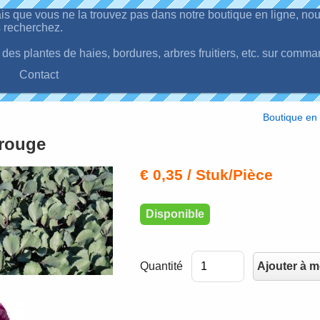
is que vous ne la trouvez pas dans notre boutique en ligne, n
 recherchez.
es plantes de haies, bordures, arbres fruitiers, etc. sur comma
Contact
Boutique en 
rouge
€ 0,35
/ Stuk/Pièce
Disponible
Quantité