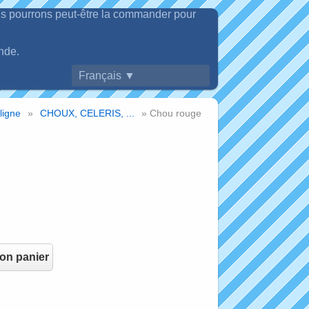
ous pourrons peut-être la commander pour
nde.
Français ▼
ligne
»
CHOUX, CELERIS, ...
» Chou rouge