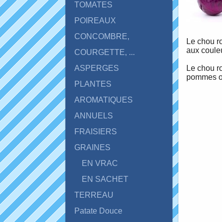
TOMATES
POIREAUX
CONCOMBRE,
Le chou ro
aux coule
COURGETTE, ...
Le chou ro
ASPERGES
pommes ou 
PLANTES
AROMATIQUES
ANNUELS
FRAISIERS
GRAINES
EN VRAC
EN SACHET
TERREAU
Patate Douce