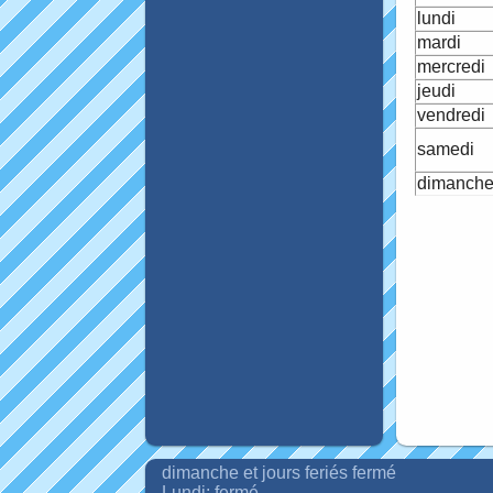
lundi
mardi
mercredi
jeudi
vendredi
samedi
dimanches
dimanche et jours feriés fermé
Lundi: fermé