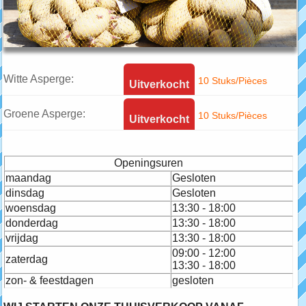
Witte Asperge:
10 Stuks/Pièces
Uitverkocht
Argenteuil
Groene Asperge:
10 Stuks/Pièces
Uitverkocht
Voltaire
Openingsuren
maandag
Gesloten
dinsdag
Gesloten
woensdag
13:30 - 18:00
donderdag
13:30 - 18:00
vrijdag
13:30 - 18:00
09:00 - 12:00
zaterdag
13:30 - 18:00
zon- & feestdagen
gesloten